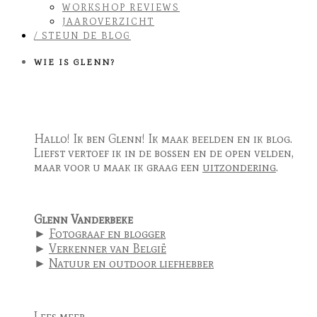
WORKSHOP REVIEWS
JAAROVERZICHT
/ STEUN DE BLOG
WIE IS GLENN?
Hallo! Ik ben Glenn! Ik maak beelden en ik blog.
Liefst vertoef ik in de bossen en de open velden,
maar voor u maak ik graag een
uitzondering
.
Glenn Vanderbeke
►
Fotograaf en blogger
►
Verkenner van België
►
Natuur en outdoor liefhebber
Lees meer ...