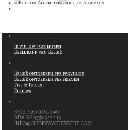
WAT IK VOOR U KAN BETEKENEN
Ik vul uw lege muren
Beeldbank van België
HOE MAG IK U INSPIREREN?
België ontdekken per provincie
België ontdekken per seizoen
Tips & Tricks
Reviews
NUTTIGE INFORMATIE
BE73 7360 0765 2960
BTW BE 0558.912.119
INFO@GLENNVANDERBEKE.COM