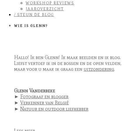
WORKSHOP REVIEWS
JAAROVERZICHT
/ STEUN DE BLOG
WIE IS GLENN?
Hallo! Ik ben Glenn! Ik maak beelden en ik blog.
Liefst vertoef ik in de bossen en de open velden,
maar voor u maak ik graag een
uitzondering
.
Glenn Vanderbeke
►
Fotograaf en blogger
►
Verkenner van België
►
Natuur en outdoor liefhebber
Lees meer ...