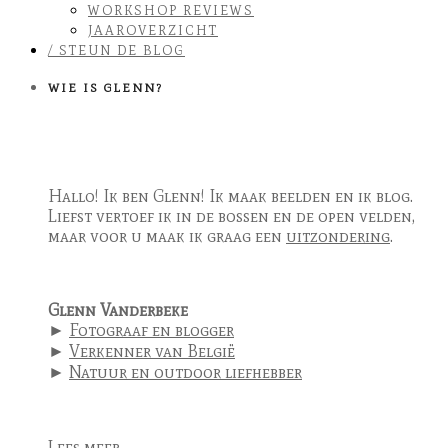
WORKSHOP REVIEWS
JAAROVERZICHT
/ STEUN DE BLOG
WIE IS GLENN?
Hallo! Ik ben Glenn! Ik maak beelden en ik blog.
Liefst vertoef ik in de bossen en de open velden,
maar voor u maak ik graag een
uitzondering
.
Glenn Vanderbeke
►
Fotograaf en blogger
►
Verkenner van België
►
Natuur en outdoor liefhebber
Lees meer ...