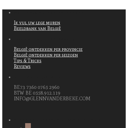
WAT IK VOOR U KAN BETEKENEN
Ik vul uw lege muren
Beeldbank van België
HOE MAG IK U INSPIREREN?
België ontdekken per provincie
België ontdekken per seizoen
Tips & Tricks
Reviews
NUTTIGE INFORMATIE
BE73 7360 0765 2960
BTW BE 0558.912.119
INFO@GLENNVANDERBEKE.COM
GLENN VANDERBEKE OP SOCIALE MEDIA