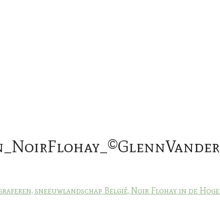
_NoirFlohay_©GlennVanderb