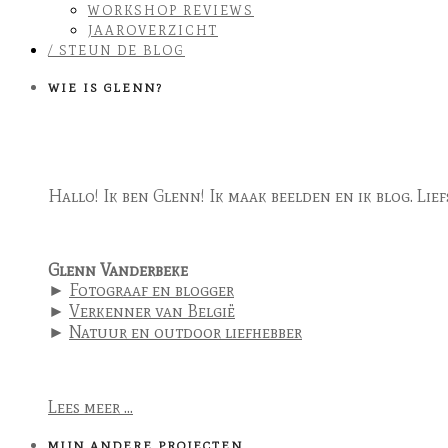
WORKSHOP REVIEWS
JAAROVERZICHT
/ STEUN DE BLOG
WIE IS GLENN?
Hallo! Ik ben Glenn! Ik maak beelden en ik blog. Lie
Glenn Vanderbeke
►
Fotograaf en blogger
►
Verkenner van België
►
Natuur en outdoor liefhebber
Lees meer ...
MIJN ANDERE PROJECTEN