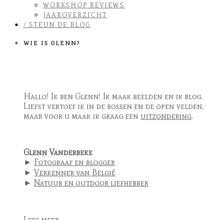
WORKSHOP REVIEWS
JAAROVERZICHT
/ STEUN DE BLOG
WIE IS GLENN?
Hallo! Ik ben Glenn! Ik maak beelden en ik blog.
Liefst vertoef ik in de bossen en de open velden,
maar voor u maak ik graag een
uitzondering
.
Glenn Vanderbeke
►
Fotograaf en blogger
►
Verkenner van België
►
Natuur en outdoor liefhebber
Lees meer ...